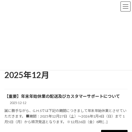
コ
ナ
ン
ビ
テ
ゲ
ン
ー
ツ
シ
へ
ョ
News & Information
ス
ン
キ
に
ッ
移
プ
動
HOME
News & Information
2025年12月
2025年12月
【重要】年末年始休業の配送及びカスタマーサポートについて
2025-12-12
誠に勝手ながら、G.H.Sでは下記の期間につきまして年末年始休業とさせてい
ただきます。 ■期間：2025年12月27日（土）～2026年1月4日（日）まで 1
月5日（月）から順次発送となります。 ※12月26日（金）8時 […]