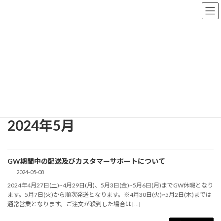
コ
ナ
ン
ビ
テ
ゲ
ン
ー
ツ
シ
へ
ョ
News & Information
ス
ン
キ
に
ッ
移
プ
動
HOME
News & Information
2024年5月
2024年5月
GW期間中の配送及びカスタマーサポートについて
2024-05-08
2024年4月27日(土)~4月29日(月)、5月3日(金)~5月6日(月)までGW休暇となり
ます。5月7日(火)から順次発送となります。※4月30日(火)~5月2日(木)までは
通常営業となります。ご注文が殺到した場合は […]