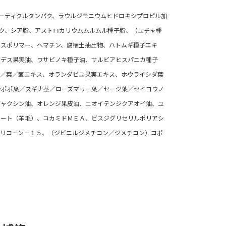
ーティクルタンパク、ラウルジモニウムヒドロキシプロピル加
ク、シア脂、アストロカリウムムルムル種子脂、（ユチャ種
ロスポリマー、ヘマチン、腐植土抽出物、ハトムギ種子エキ
イデス果実油、ワサビノキ種子油、サルビアヒスパニカ種子
花／葉／茎エキス、オランダビユ果実エキス、ホウライシダ葉
ンポポ葉／スギナ茎／ローズマリー葉／セージ葉／セイヨウノ
ビャクシン油、オレンジ果皮油、ニオイテンジクアオイ油、ユ
ェート（羊毛）、コカミドＭＥＡ、ビスジグリセリルポリアシ
リコーン－１５、（ジビニルジメチコン／ジメチコン）コポ