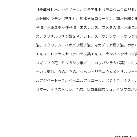
【全成分】
水、セタノール、ステアルトリモニウムクロリド
水分解ケラチン（羊毛）、加水分解コラーゲン、加水分解シ
子油／水添ユチャ種子油）エステルズ、コメヌカ油／水添コ
ス、グリチルリチン酸２Ｋ、シトルス（ウンシウ／アウラン
油、スクワラン、バオバブ種子油、マカデミア種子油、ホホ
エキス、レウカスセファロテス葉エキス、ナンバンクサフジ
コギリソウ花／ミツガシワ葉／ヨーロッパシラカバ葉）エキ
ーカリ葉油、ＢＧ、ＰＧ、ベヘントリモニウムメトサルフェ
ルアジペート－２、ベヘニルアルコール、（Ｃ１２，１３）
リマー、デキストリン、乳酸、ピロ亜硫酸Ｎａ、イソプロパ