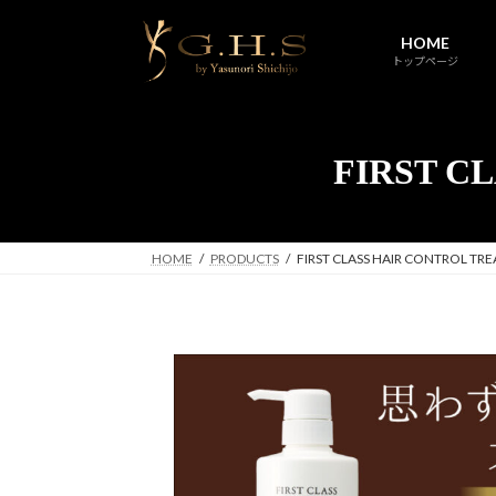
コ
ナ
ン
ビ
HOME
トップページ
テ
ゲ
ン
ー
ツ
シ
へ
ョ
FIRST C
ス
ン
キ
に
ッ
移
プ
動
HOME
PRODUCTS
FIRST CLASS HAIR CONTROL TR