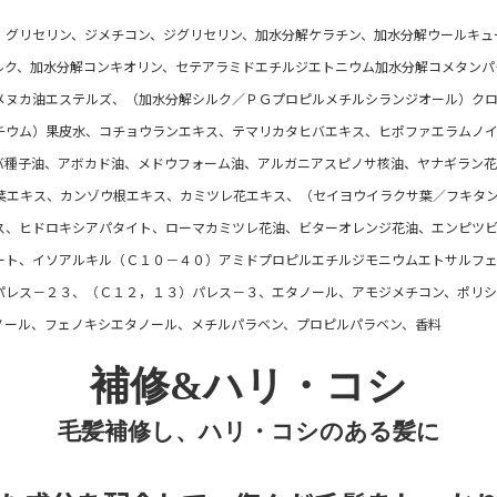
、グリセリン、ジメチコン、ジグリセリン、加水分解ケラチン、加水分解ウールキュ
ルク、加水分解コンキオリン、セテアラミドエチルジエトニウム加水分解コメタンパ
メヌカ油エステルズ、（加水分解シルク／ＰＧプロピルメチルシランジオール）ク
チウム）果皮水、コチョウランエキス、テマリカタヒバエキス、ヒポファエラムノ
バ種子油、アボカド油、メドウフォーム油、アルガニアスピノサ核油、ヤナギラン
葉エキス、カンゾウ根エキス、カミツレ花エキス、（セイヨウイラクサ葉／フキタ
ス、ヒドロキシアパタイト、ローマカミツレ花油、ビターオレンジ花油、エンピツ
ート、イソアルキル（Ｃ１０－４０）アミドプロピルエチルジモニウムエトサルフ
パレス－２３、（Ｃ１２，１３）パレス－３、エタノール、アモジメチコン、ポリシ
ノール、フェノキシエタノール、メチルパラベン、プロピルパラベン、香料
補修&ハリ・コシ
毛髪補修し、ハリ・コシのある髪に