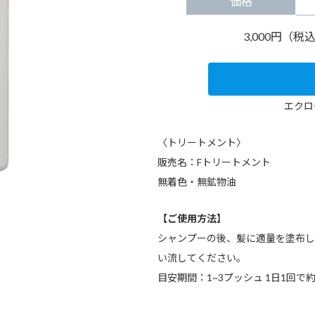
価格
3,000円（
エクロ
〈トリートメント〉
販売名：Fトリートメント
無着色・無鉱物油
【ご使用方法】
シャンプーの後、髪に適量を塗布し
い流してください。
目安期間：
1~3プッシュ
1日1回
で約